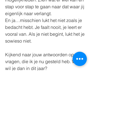
stap voor stap te gaan naar dat waar jij 
eigenlijk naar verlangt.
En ja…misschien lukt het niet zoals je 
bedacht hebt. Je faalt nooit, je leert er 
vooral van. Als je niet begint, lukt het je 
sowieso niet.
Kijkend naar jouw antwoorden op de 
vragen, die ik je nu gesteld heb. Wat 
wil je dan in dit jaar?
Ga beginnen met die eerste stappen, 
hoe klein ze misschien ook wel lijken. 
Ga doen en vul het boek van 2024 met 
jouw verhalen. Ik ben benieuwd wat er 
in december 2024 allemaal in zal 
staan.