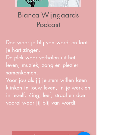
Bianca Wijngaards
Podcast
Doe waar je blij van wordt en laat
je hart zingen.
De plek waar verhalen uit het
leven, muziek, zang én plezier
samenkomen.
Voor jou als jij je stem willen laten
klinken in jouw leven, in je werk en
in jezelf. Zing, leef, straal en doe
vooral waar jij blij van wordt.