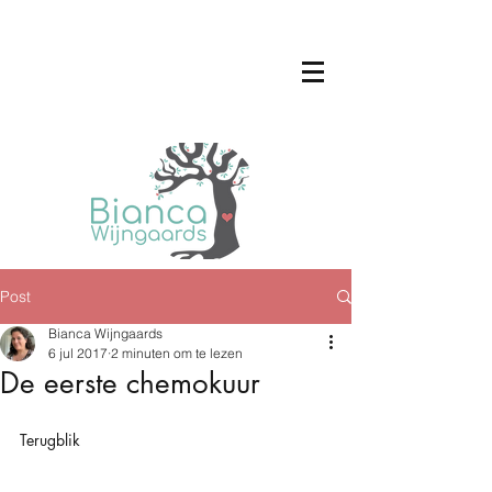
Post
Bianca Wijngaards
6 jul 2017
2 minuten om te lezen
De eerste chemokuur
Terugblik