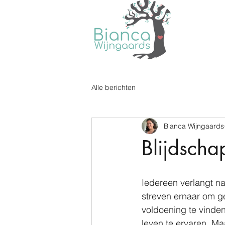
Alle berichten
Bianca Wijngaards
Blijdscha
Iedereen verlangt na
streven ernaar om gel
voldoening te vinden
leven te ervaren. Ma