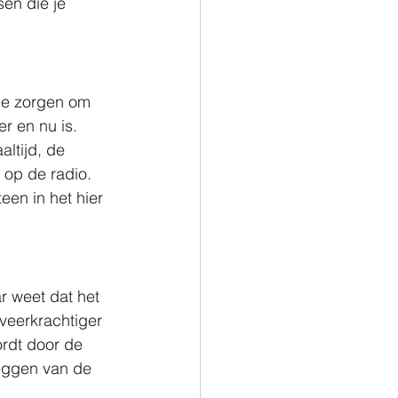
en die je 
 je zorgen om 
er en nu is. 
ltijd, de 
 op de radio. 
en in het hier 
r weet dat het 
veerkrachtiger 
ordt door de 
leggen van de 