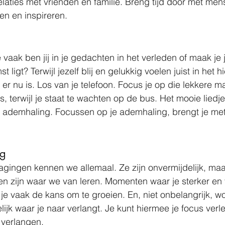
elaties met vrienden en familie. Breng tijd door met mens
n en inspireren. 
e vaak ben jij in je gedachten in het verleden of maak je
t ligt? Terwijl jezelf blij en gelukkig voelen juist in het hi
r nu is. Los van je telefoon. Focus je op die lekkere maa
, terwijl je staat te wachten op de bus. Het mooie liedje
je ademhaling. Focussen op je ademhaling, brengt je mete
ag
gingen kennen we allemaal. Ze zijn onvermijdelijk, maa
n zijn waar we van leren. Momenten waar je sterker en 
 je vaak de kans om te groeien. En, niet onbelangrijk, w
lijk waar je naar verlangt. Je kunt hiermee je focus ver
 verlangen.