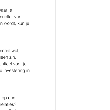
aar je 
sneller van 
n wordt, kun je 
lemaal wel, 
een zin, 
tieel voor je 
 investering in 
 op ons 
elaties? 