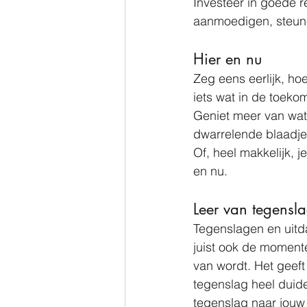
Investeer in goede r
aanmoedigen, steune
Hier en nu
Zeg eens eerlijk, ho
iets wat in de toekoms
Geniet meer van wat e
dwarrelende blaadjes
Of, heel makkelijk, 
en nu. 
Leer van tegensl
Tegenslagen en uitda
juist ook de momente
van wordt. Het geeft
tegenslag heel duide
tegenslag naar jouw