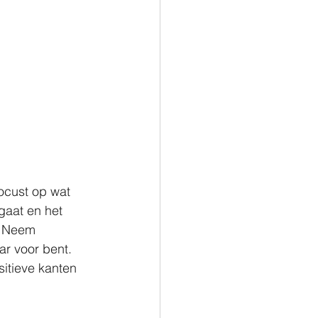
ocust op wat 
gaat en het 
. Neem 
r voor bent. 
itieve kanten 
.