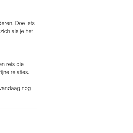
deren. Doe iets 
ich als je het 
n reis die 
jne relaties. 
s vandaag nog 