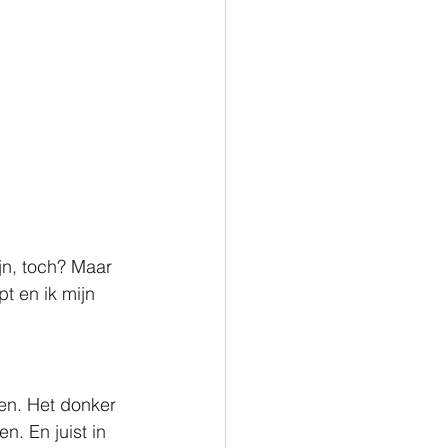
jn, toch? Maar 
t en ik mijn 
en. Het donker 
n. En juist in 