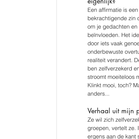
eigenlijk?
Een affirmatie is een
bekrachtigende zin di
om je gedachten en 
beïnvloeden. Het idee
door iets vaak genoe
onderbewuste overtu
realiteit verandert. D
ben zelfverzekerd en
stroomt moeiteloos m
Klinkt mooi, toch? Ma
anders...
Verhaal uit mijn p
Ze wil zich zelfverze
groepen, vertelt ze. 
ergens aan de kant s