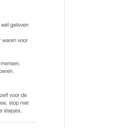
l wél geloven 
r waren voor 
e mensen.
voeren.
ezelf voor de 
ee, stop niet 
e stapjes, 