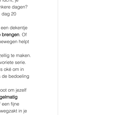
onkere dagen? 
e dag 20 
t een dekentje 
e brengen
. Of 
 bewegen helpt 
ellig te maken. 
oriete serie. 
is oké om in 
s de bedoeling 
root om jezelf 
gelmatig 
een fijne 
 wegzakt in je 