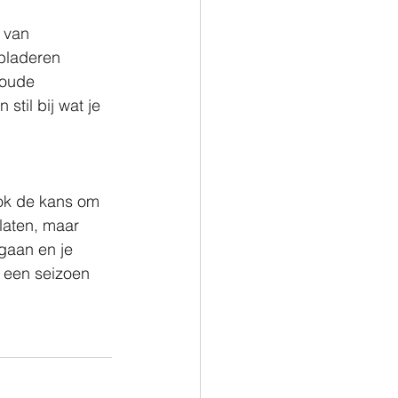
 van 
bladeren 
 oude 
til bij wat je 
ook de kans om 
slaten, maar 
gaan en je 
s een seizoen 