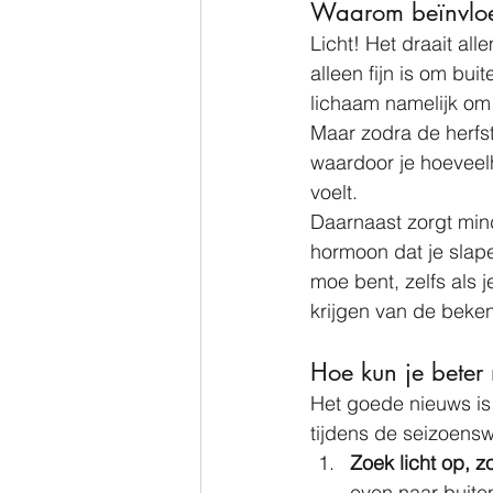
Waarom beïnvloed
Licht! Het draait all
alleen fijn is om bui
lichaam namelijk om s
Maar zodra de herfst
waardoor je hoeveelh
voelt.
Daarnaast zorgt mind
hormoon dat je slape
moe bent, zelfs als 
krijgen van de beke
Hoe kun je beter
Het goede nieuws is 
tijdens de seizoensw
Zoek licht op, zo
even naar buiten