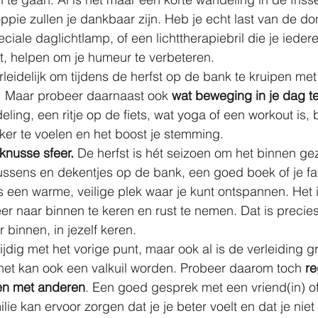
ppie zullen je dankbaar zijn. Heb je echt last van de d
iale daglichtlamp, of een lichttherapiebril die je ieder
t, helpen om je humeur te verbeteren.
erleidelijk om tijdens de herfst op de bank te kruipen me
 Maar probeer daarnaast ook 
wat beweging in je dag t
ling, een ritje op de fiets, wat yoga of een workout is,
ker te voelen en het boost je stemming.
knusse sfeer. 
De herfst is hét seizoen om het binnen gez
ussens en dekentjes op de bank, een goed boek of je fav
s een warme, veilige plek waar je kunt ontspannen. Het 
er naar binnen te keren en rust te nemen. Dat is precie
r binnen, in jezelf keren.
rijdig met het vorige punt, maar ook al is de verleiding g
 het kan ook een valkuil worden. Probeer daarom toch 
re
en met anderen
. Een goed gesprek met een vriend(in) of 
ie kan ervoor zorgen dat je je beter voelt en dat je niet