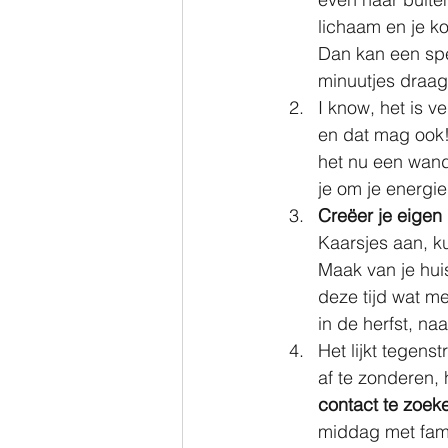
lichaam en je ko
Dan kan een spec
minuutjes draag
I know, het is v
en dat mag ook!
het nu een wande
je om je energie
Creëer je eigen 
Kaarsjes aan, k
Maak van je hui
deze tijd wat me
in de herfst, naa
Het lijkt tegenst
af te zonderen,
contact te zoek
middag met famil