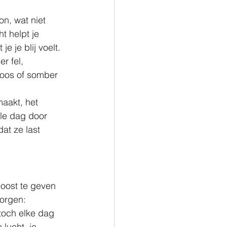
on, wat niet 
t helpt je 
 je blij voelt. 
r fel, 
loos of somber 
aakt, het 
le dag door 
at ze last 
oost te geven 
zorgen:
toch elke dag 
lucht, je 