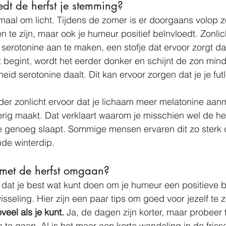
t de herfst je stemming?
emaal om licht. Tijdens de zomer is er doorgaans volop z
ten te zijn, maar ook je humeur positief beïnvloedt. Zonlich
erotonine aan te maken, een stofje dat ervoor zorgt dat je
 begint, wordt het eerder donker en schijnt de zon minde
eid serotonine daalt. Dit kan ervoor zorgen dat je je fut
er zonlicht ervoor dat je lichaam meer melatonine aanm
rig maakt. Dat verklaart waarom je misschien wel de he
je genoeg slaapt. Sommige mensen ervaren dit zo sterk d
nde winterdip.
 met de herfst omgaan?
dat je best wat kunt doen om je humeur een positieve b
isseling. Hier zijn een paar tips om goed voor jezelf te 
veel als je kunt. 
Ja, de dagen zijn korter, maar probeer 
 te gaan. Al is het maar een korte wandeling in de frisse 