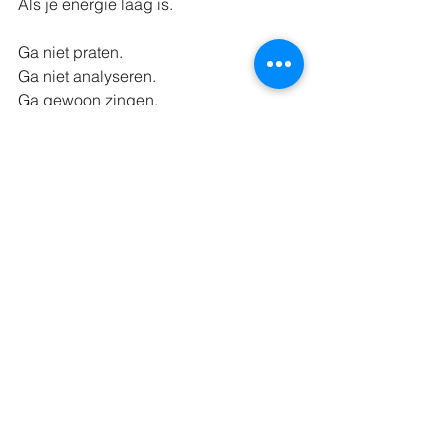
Als je energie laag is.
Ga niet praten. 
Ga niet analyseren.
Ga gewoon zingen.
Zet een nummer op waar je energie 
van krijgt of juist een dat je raakt. 
Zing en laat je stem jou upliften. Laat 
die controle maar los. Je lijf weet wel 
wat het moet doen.
Zingen is geen luxe. Het is een 
simpele, krachtige manier om weer te 
landen in je lijf en je energie te 
verhogen.